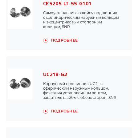
Подшипниковые узлы
CES205-LT-SS-G101
Самоустанавливающийся подшипник
Самоустанавливающиеся подшипники
с цилиндрическим наружным кольцом
и эксцентриковым стопорным
кольцом, SNR
Чугунные корпуса подшипников
ПОДРОБНЕЕ
Обгонные муфты, стопоры обратного хода
Шарнирные наконечники, сферические подшипники
скольжения
UC218-G2
Подшипники качения
Корпусный подшипник UC2.. с
сферическим наружным кольцом,
Подшипниковые корпуса
фиксация установочным винтом,
защитные шайбы с обеих сторон, SNR
ПОДРОБНЕЕ