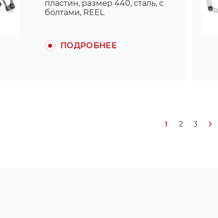
пластин, размер 440, сталь, с
болтами, REEL
(для муфты ARPEX K430)
ПОДРОБНЕЕ
1
2
3