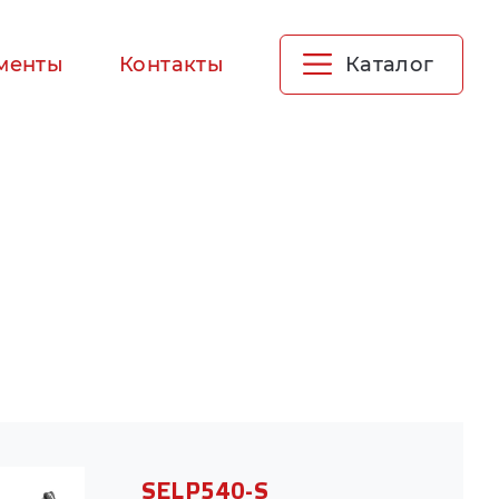
менты
Контакты
Каталог
Системы линейных направляющих
качения
Муфты для соединения валов
Муфты и соединения
Подшипниковые системы
Рукава
Крепёжные и стопорные элементы
Перейти в каталог
SELP540-S